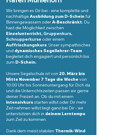
Hafen Mühlehorn
Wir bringen es Dir bei - eine komplette und
nachhaltige
Ausbildung zum D-Schein
für
Binnengewässern oder
A-Beschränkt
.
Du
hast die Möglichkeit zwischen
Einzelunterricht
,
Gruppenkurs,
Schnupperkurs
e
oder einem
Auffrischungskurs
.
Unser sympathisches
und
dynamisches
Segellehrer-Team
begleitet dich engagiert und persönlich bis
zum
D-Schein.
Unsere Segelschule ist von
20. März bis
Mitte November 7 Tage die Woche
von
10:00 Uhr bis Sonnenuntergang für Dich da
und die Unterrichtszeiten passen wir gerne
deiner Freizeit an. Ob du mit einem
Intensivkurs
starten willst oder Dir mehr
Zeit nehmen willst liegt ganz bei Dir -
wir
unterstützen dich
in
deinem Lerntempo
zum Ziel zu kommen.
Dank dem meist stabilen
Thermik-Wind