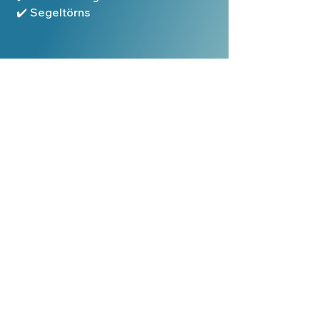
✔️
Segeltörns