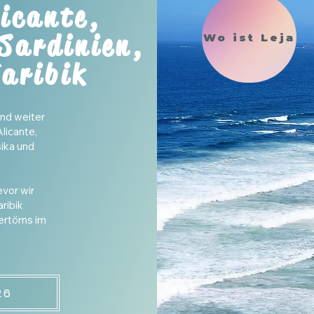
icante,
Sardinien,
Wo ist Leja
aribik
und weiter
Alicante,
sika und
evor wir
aribik
ertörns im
26