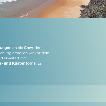
rungen
an die
Crew
, den
chung erstellen wir vor dem
 erweitert mit
e- und Küstentörns
.
Es