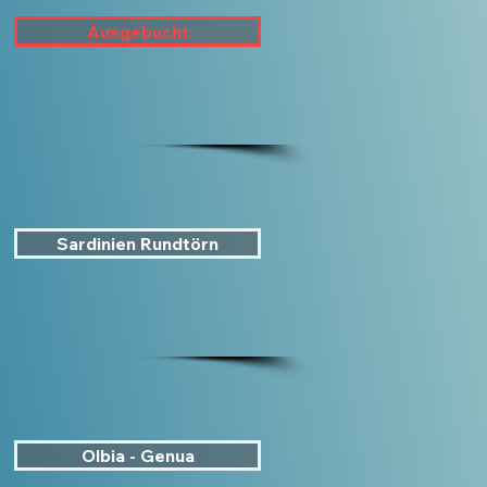
Ausgebucht
Sardinien Rundtörn
Olbia - Genua