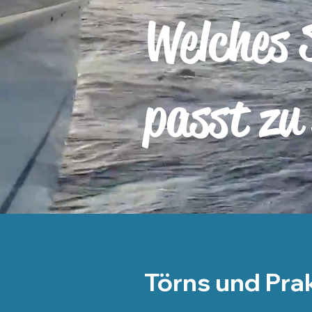
Welches S
passt zu
Törns und Pra