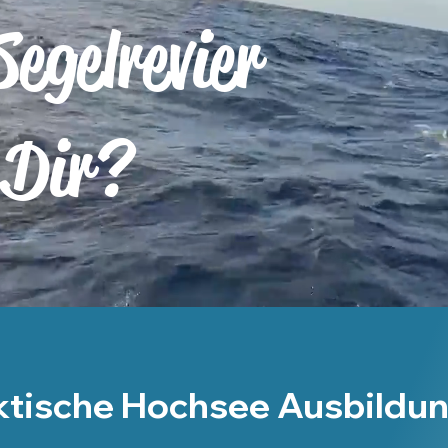
egelrevier
 Dir?
ktische Hochsee Ausbildu