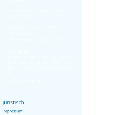
Geschäftsdaten:
Geschäftsführung: Mischa Waser
(Gründer / CEO)
Firmennummer: UID CHE-
281.285.965
Handelsregister: Kanton Zuerich
Bankdaten:
Inhaber: Miwa Adventure GmbH
Bank: Raiffeisenbank, 8610 Uster
IBAN: CH83
8147 1000 0057 5500
2
BIC: RAIFCH22E71
Juristisch
Impressum