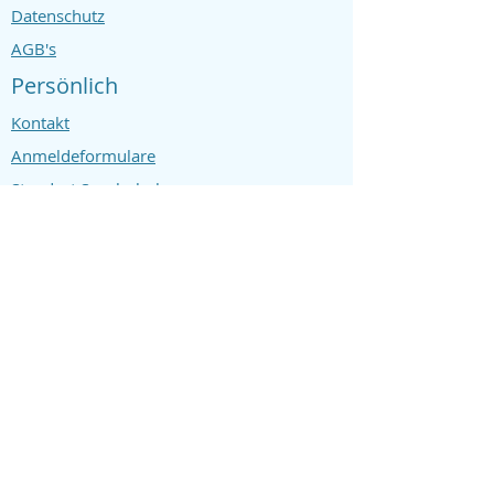
Datenschutz
AGB's
Persönlich
Kontakt
Anmeldeformulare
Standort Segelschule
Mit Uns
SailingZuerich.ch
Mit Dir
Ausbildungstörns
Events am Zürichsee
Team und Partner
Segelferien
Anmelden