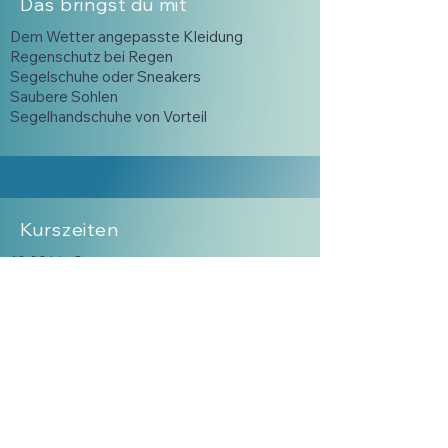
Das bringst du mit
Dem Wetter angepasste Kleidung
Regenschutz bei Regen
Segelschuhe oder Sneakers
Saubere Sohlen
Segelhandschuhe von Vorteil
Kurszeiten
10:00 bis Sonnenuntergang
Flexibel buchbar
2-3 Stunden Slots
Intensiv Kurse möglich
Termine via Whats Ap
p, Signal oder
telefonisch
Juristisch