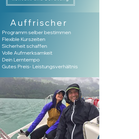
Auffrischer
Programm selber bestimmen
Flexible Kurszeiten
Sicherheit schaffen
Volle Aufmerksamkeit
Dein Lerntempo
Gutes Preis- Leistungsverhältnis