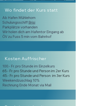
Wo findet der Kurs statt
Ab Hafen Mühlehorn
Schulungsschiff
Brisi
Parkplätze vorhanden
Wir holen dich am Hafentor Eingang ab
ÖV zu Fuss 5 min vom Bahnhof
Kosten Auffrischer
100.- Fr. pro Stunde im Einzelkurs
65.- Fr. pro Stunde und Person im 2er Kurs
45.- Fr. pro Stunde und Person im 3er Kurs
Weekendzuschlag 10%
Rechnung Ende Monat via Mail