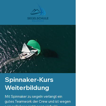
Spinnaker-Kurs
Weiterbildung
Mit Spinnaker zu segeln verlangt ein
gutes Teamwork der Crew und ist wegen