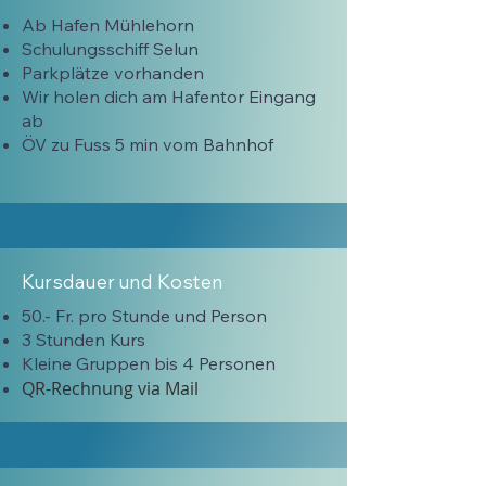
Ab Hafen Mühlehorn
Schulungsschiff Selun
Parkplätze vorhanden
Wir holen dich am Hafentor Eingang
ab
ÖV zu Fuss 5 min vom Bahnhof
Kursdauer und Kosten
50.- Fr. pro Stunde und Person
3 Stunden Kurs
Kleine Gruppen bis 4 Personen
QR-Rechnung via Mail