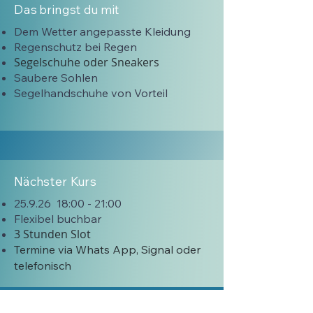
Das bringst du mit
Dem Wetter angepasste Kleidung
Regenschutz bei Regen
Segelschuhe oder Sneakers
Saubere Sohlen
Segelhandschuhe von Vorteil
Nächster Kurs
25.9.26 18:00 - 21:00
Flexibel buchbar
3 Stunden Slot
Termine via Whats Ap
p, Signal oder
telefonisch