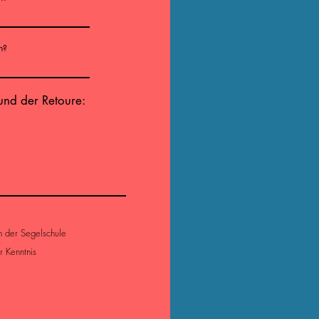
n?
nd der Retoure:
n der Segelschule
e
r Kenntnis