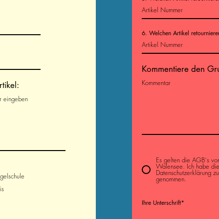
6. Welchen Artikel retourniere
Kommentiere den Gru
tikel:
Es gelten die AGB`s vo
Walensee. Ich habe di
Datenschutzerklärung zu
gelschule
genommen.
is
Ihre Unterschrift