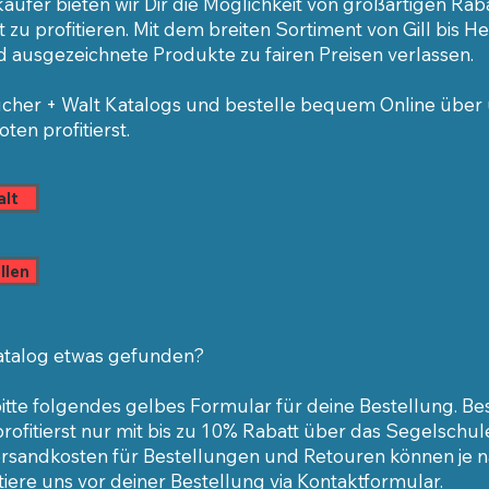
äufer bieten wir Dir
die Möglichkeit
von großartigen Raba
 zu profitieren. Mit dem breiten Sortiment
von Gill bis H
nd ausgezeic
hnete Produkte zu fairen Preisen verlassen.
Bucher + Walt Katalogs und bestelle
bequem
Online
über 
en profitierst.
alt
llen
Katalog etwas gefunden?
tte folgendes gelbes Formular für deine Bestellung. Best
rofitierst nur mit bis zu 10% Rabatt über das Segelschu
Versandkosten für Bestellungen und Retouren können je 
tiere uns vor deiner Bestellung via
Kontaktformular.