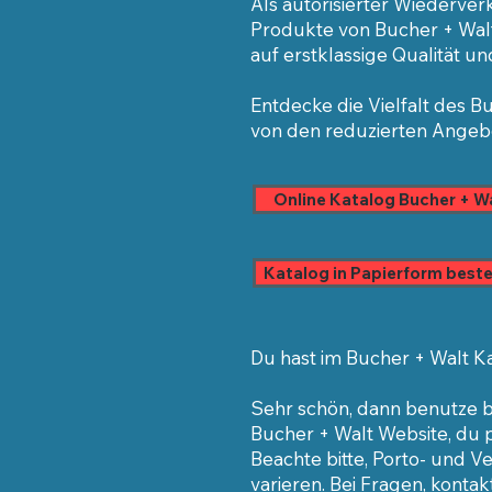
Als autorisierter Wiederverk
Pr
odukte von Bucher + Walt
auf erstklassige Qualität u
Entdecke
die Vielfalt des 
von
den reduzierten
Angebot
Online Katalog Bucher + W
Katalog in Papierform beste
Du hast im Bucher + Walt 
Sehr schön, dann benutze bi
Bucher + Walt Website, du p
Beachte bitte, Porto- und 
varieren. Bei Fragen, kontak