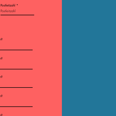
Postleitzahl
n?
n?
n?
n?
n?