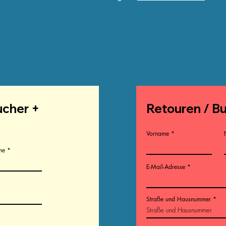
ucher +
Retouren / B
Vorname
me
E-Mail-Adresse
Straße und Hausnummer