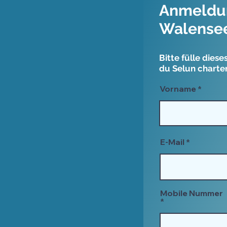
Anmeldun
Walense
Bitte fülle dies
du Selun charte
Vorname
E-Mail
Mobile Nummer