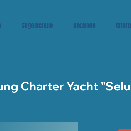
e
Segelschule
Hochsee
Chart
ng Charter Yacht "Selu