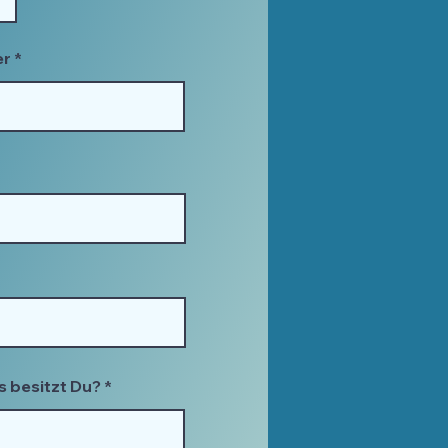
er
 besitzt Du?