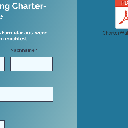
g Charter-
e
CharterWal
es Formular aus, wenn
rn möchtest
Nachname