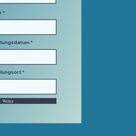
r
llungsdatum
lungsort
Weiter