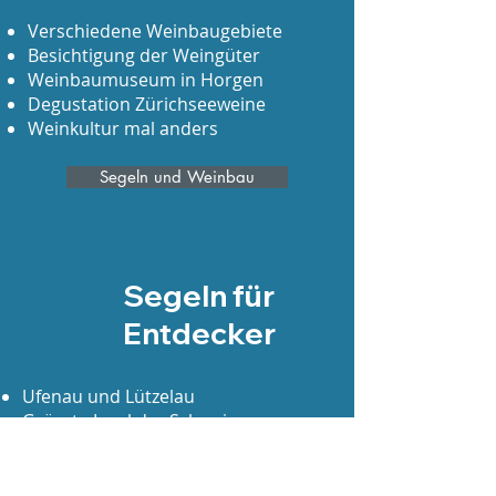
Verschiedene Weinbaugebiete
Besichtigung der Weingüter
Weinbaumuseum in Horgen
Degustation Zürichseeweine
Weinkultur mal anders
Segeln und Weinbau
Segeln für
Entdecker
Ufenau und Lützelau
Grösste Insel der Schweiz
Erleben und Entdecken
Segeltörn im Gebiet Rapperswil
erkunden der Inseln