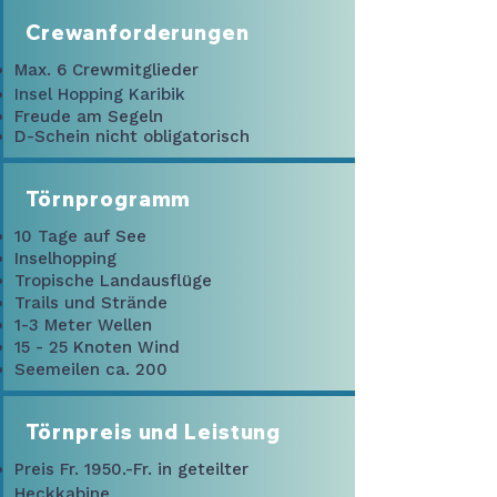
Crewanforderungen
Max. 6 Crewmitglieder
Insel Hopping Karibik
Freude am Segeln
D-Schein nicht obligatorisch
Törnprogramm
10 Tage auf See
Inselhopping
Tropische Landausflüge
Trails und Strände
1-3 Meter Wellen
15 - 25 Knoten Wind
Seemeilen ca. 200
Törnpreis und Leistung
Preis Fr. 1950.-Fr. in geteilter
Heckkabine