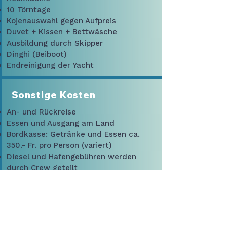
10 Törntage
Kojenauswahl gegen Aufpreis
Duvet + Kissen + Bettwäsche
Ausbildung durch Skipper
Dinghi (Beiboot)
Endreinigung der Yacht
Sonstige Kosten
An- und Rückreise
Essen und Ausgang am Land
Bordkasse: Getränke und Essen ca.
350.- Fr. pro Person (variert)
Diesel und Hafengebühren werden
durch Crew geteilt
Landausflüge auf eigene Kosten