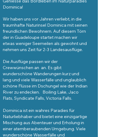
Geniesse das Bordleben im Naturparadies
Dominica!
Wir haben uns vor Jahren verliebt, in die
traumhafte Naturinsel Dominica mit seinen
freundlichen Bewohnern. Auf diesem Törn
der in Guadeloupe startet machen wir
etwas weniger Seemeilen als gewohnt und
nehmen uns Zeit für 2-3 Landesausflüge.
Die Ausflüge passen wir der
Crewwünschen an an. Es gibt
wunderschöne Wanderungen kurz und
lang und viele Wasserfälle und unglaublich
schöne Flüsse im Dschungel wie der Indian
River zu endecken. Boiling Lake, Jaco
Flats, Syndicate Falls, Victoria Falls.
Dominica ist ein wahres Paradies für
Naturliebhaber und bietet eine einzigartige
Mischung aus Abenteuer und Erholung in
einer atemberaubenden Umgebung. Viele
wunderschöne Wasserfälle und