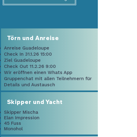
Törn und Anreise
Anreise Guadeloupe
Check In
31.1.26 15
:00
Ziel Guadeloupe
Check Out 11.2.26 9:00
Wir eröffnen einen Whats App
Gruppenchat mit allen Teilnehmern für
Details und Austausch
Skipper und Yacht
Skipper Mischa
Elan Impression
45 Fuss
Monohol